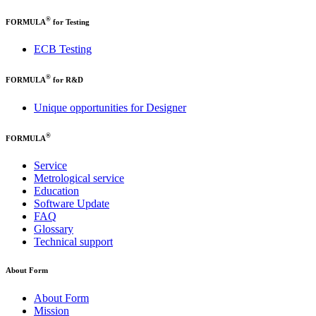
®
FORMULA
for Testing
ECB Testing
®
FORMULA
for R&D
Unique opportunities for Designer
®
FORMULA
Service
Metrological service
Education
Software Update
FAQ
Glossary
Technical support
About Form
About Form
Mission