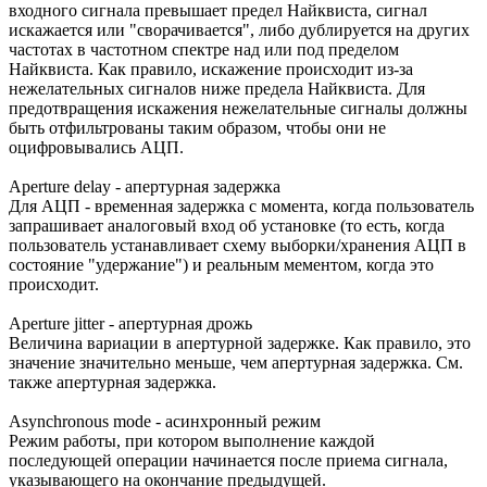
входного сигнала превышает предел Найквиста, сигнал
искажается или "сворачивается", либо дублируется на других
частотах в частотном спектре над или под пределом
Найквиста. Как правило, искажение происходит из-за
нежелательных сигналов ниже предела Найквиста. Для
предотвращения искажения нежелательные сигналы должны
быть отфильтрованы таким образом, чтобы они не
оцифровывались АЦП.
Aperture delay - апертурная задержка
Для АЦП - временная задержка с момента, когда пользователь
запрашивает аналоговый вход об установке (то есть, когда
пользователь устанавливает схему выборки/хранения АЦП в
состояние "удержание") и реальным мементом, когда это
происходит.
Aperture jitter - апертурная дрожь
Величина вариации в апертурной задержке. Как правило, это
значение значительно меньше, чем апертурная задержка. См.
также апертурная задержка.
Asynchronous mode - асинхронный режим
Режим работы, при котором выполнение каждой
последующей операции начинается после приема сигнала,
указывающего на окончание предыдущей.