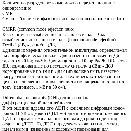
Количество разрядов, которые можно передать по шине
одновременно.
CMR
См. ослабление синфазного сигнала (common-mode rejection).
CMRR (common-mode rejection ratio)
Коэффициент ослабления синфазного сигнала. См.
ослабление синфазного сигнала (common-mode rejection).
Decibel (dB) - децибел (Дб)
Единица измерения относительной амплитуды, определяемая
на логарифмической шкале. Для значений напряжения Дб
задаются 20 log Va/Vb. Для мощности - 10 log Pa/Pb. DBc - это
Дб, нормированные по несущему сигналу, а dBm - Дбб
нормированные по 1мВт. Для dBm должно быть известно
нагрузочное сопротивление для технических требований с
целью вычисления эквивалентности по напряжению или по
току (например, 1 мВт в 50 ом).
Differential nonlinearity (DNL) error - ошибка
дифференциальной нелинейности
В отношении идеального АЦП с конечным цифровым кодом
ровно 1LSB отдельно (ДНЛ =0) или в отношении идеального
ЦАП с параметрами аналогового выхода ровно один код
отдельно (ДНЛ =0), ДНЛ определяется как разница между
идеальным и измеренным кодовыми переходами для