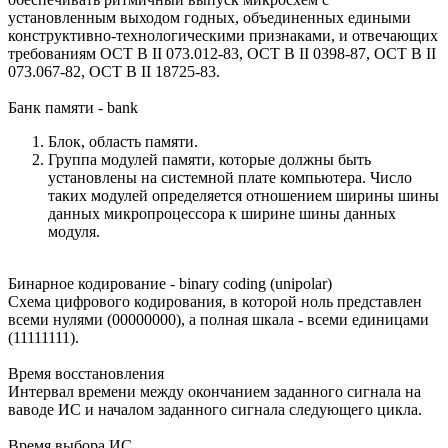
установленным выходом годных, объединенных едиными
конструктивно-технологическими признаками, и отвечающих
требованиям ОСТ В II 073.012-83, ОСТ В II 0398-87, ОСТ В II
073.067-82, ОСТ В II 18725-83.
Банк памяти - bank
Блок, область памяти.
Группа модулей памяти, которые должны быть
установлены на системной плате компьютера. Число
таких модулей определяется отношением ширины шины
данных микропроцессора к ширине шины данных
модуля.
Бинарное кодирование - binary coding (unipolar)
Схема цифрового кодирования, в которой ноль представлен
всеми нулями (00000000), а полная шкала - всеми единицами
(11111111).
Время восстановления
Интервал времени между окончанием заданного сигнала на
ваводе ИС и началом заданного сигнала следующего цикла.
Время выбора ИС