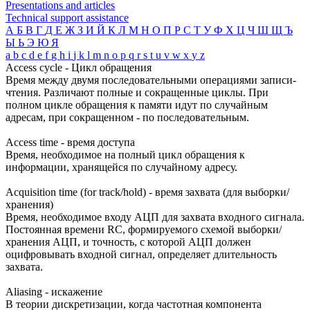
Presentations and articles
Technical support assistance
А
Б
В
Г
Д
Е
Ж
З
И
Й
К
Л
М
Н
О
П
Р
С
Т
У
Ф
Х
Ц
Ч
Ш
Щ
Ъ
Ы
Ь
Э
Ю
Я
a
b
c
d
e
f
g
h
i
j
k
l
m
n
o
p
q
r
s
t
u
v
w
x
y
z
Access cycle - Цикл обращения
Время между двумя последовательными операциями записи-
чтения. Различают полные и сокращенные циклы. При
полном цикле обращения к памяти идут по случайным
адресам, при сокращенном - по последовательным.
Access time - время доступа
Время, необходимое на полный цикл обращения к
информации, хранящейся по случайному адресу.
Acquisition time (for track/hold) - время захвата (для выборки/
хранения)
Время, необходимое входу АЦП для захвата входного сигнала.
Постоянная времени RC, формируемого схемой выборки/
хранения АЦП, и точность, с которой АЦП должен
оцифровывать входной сигнал, определяет длительность
захвата.
Aliasing - искажение
В теории дискретизации, когда частотная компонента