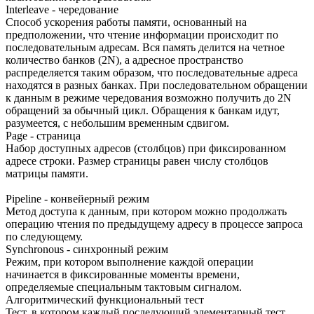
Interleave - чередование
Способ ускорения работы памяти, основанный на
предположении, что чтение информации происходит по
последовательным адресам. Вся память делится на четное
количество банков (2N), а адресное пространство
распределяется таким образом, что последовательные адреса
находятся в разных банках. При последовательном обращении
к данным в режиме чередования возможно получить до 2N
обращений за обычный цикл. Обращения к банкам идут,
разумеется, с небольшим временным сдвигом.
Page - страница
Набор доступных адресов (столбцов) при фиксированном
адресе строки. Размер страницы равен числу столбцов
матрицы памяти.
Pipeline - конвейерный режим
Метод доступа к данным, при котором можно продолжать
операцию чтения по предыдущему адресу в процессе запроса
по следующему.
Synchronous - синхронный режим
Режим, при котором выполнение каждой операции
начинается в фиксированные моменты времени,
определяемые специальным тактовым сигналом.
Алгоритмический функциональный тест
Тест, в котором каждый последующий элементарный тест