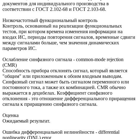
документов для индивидуального производства в
соответствии с ГОСТ 2.102-68 и ГОСТ 2.103-68.
Низкочастотный функциональный контроль
Контроль, основанный на реализации функциональных
тестов, при котором времена изменения информации на
входах ИС, периоды повторения сигналов, временные сдвиги
между сигналами больше, чем значения динамических
параметров ИС.
Ослабление синфазного сигнала - common-mode rejection
(CMR)
Способность прибора отклонять сигнал, который является
"общим" или приложенным к обоим входным выводам.
Синфазный сигнал может быть сигналом переменного или
постоянного тока, а также их комбинацией. CMR обычно
выражается в децибелах. Коэффициент синфазного
отклонения - это отношение дифференциального приращения
сигнала к приращению синфазного сигнала.
Оценка
Ожидаемый результат.
Ошибка дифференциальной нелинейности - differential
nonlinearity (DNL) error