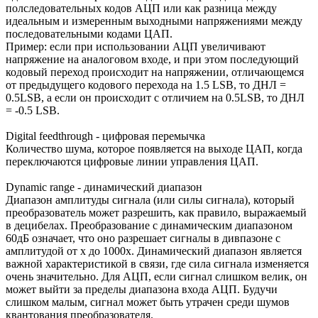
полследовательных кодов АЦП или как разница между
идеальным и измеренным выходными напряжениями между
последовательными кодами ЦАП.
Пример: если при использовании АЦП увеличивают
напряжение на аналоговом входе, и при этом последующий
кодовый переход происходит на напряжении, отличающемся
от предыдущего кодового перехода на 1.5 LSB, то ДНЛ =
0.5LSB, а если он происходит с отличием на 0.5LSB, то ДНЛ
= -0.5 LSB.
Digital feedthrough - цифровая перемычка
Количество шума, которое появляется на выходе ЦАП, когда
переключаются цифровые линии управления ЦАП.
Dynamic range - динамический диапазон
Диапазон амплитуды сигнала (или силы сигнала), который
преобразователь может разрешить, как правило, выражаемый
в децибелах. Преобразование с динамическим диапазоном
60дБ означает, что оно разрешает сигналы в дивпазоне с
амплитудой от х до 1000х. Динамический диапазон является
важной характеристикой в связи, где сила сигнала изменяется
очень значительно. Для АЦП, если сигнал слишком велик, он
может выйти за пределы диапазона входа АЦП. Будучи
слишком малым, сигнал может быть утрачен среди шумов
квантования преобразователя.