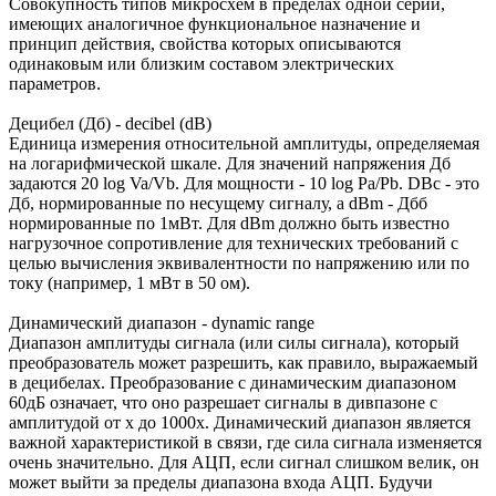
Совокупность типов микросхем в пределах одной серии,
имеющих аналогичное функциональное назначение и
принцип действия, свойства которых описываются
одинаковым или близким составом электрических
параметров.
Децибел (Дб) - decibel (dB)
Единица измерения относительной амплитуды, определяемая
на логарифмической шкале. Для значений напряжения Дб
задаются 20 log Va/Vb. Для мощности - 10 log Pa/Pb. DBc - это
Дб, нормированные по несущему сигналу, а dBm - Дбб
нормированные по 1мВт. Для dBm должно быть известно
нагрузочное сопротивление для технических требований с
целью вычисления эквивалентности по напряжению или по
току (например, 1 мВт в 50 ом).
Динамический диапазон - dynamic range
Диапазон амплитуды сигнала (или силы сигнала), который
преобразователь может разрешить, как правило, выражаемый
в децибелах. Преобразование с динамическим диапазоном
60дБ означает, что оно разрешает сигналы в дивпазоне с
амплитудой от х до 1000х. Динамический диапазон является
важной характеристикой в связи, где сила сигнала изменяется
очень значительно. Для АЦП, если сигнал слишком велик, он
может выйти за пределы диапазона входа АЦП. Будучи