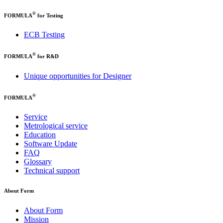
®
FORMULA
for Testing
ECB Testing
®
FORMULA
for R&D
Unique opportunities for Designer
®
FORMULA
Service
Metrological service
Education
Software Update
FAQ
Glossary
Technical support
About Form
About Form
Mission