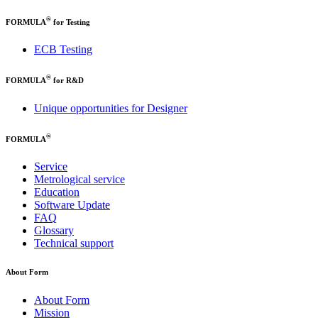
®
FORMULA
for Testing
ECB Testing
®
FORMULA
for R&D
Unique opportunities for Designer
®
FORMULA
Service
Metrological service
Education
Software Update
FAQ
Glossary
Technical support
About Form
About Form
Mission